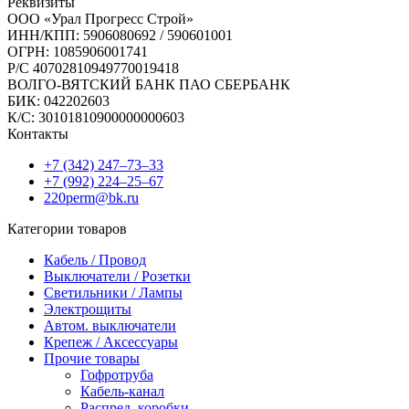
Реквизиты
ООО «Урал Прогресс Строй»
ИНН/КПП: 5906080692 / 590601001
ОГРН: 1085906001741
Р/C 40702810949770019418
ВОЛГО-ВЯТСКИЙ БАНК ПАО СБЕРБАНК
БИК: 042202603
К/С: 30101810900000000603
Контакты
+7 (342) 247‒73‒33
+7 (992) 224‒25‒67
220perm@bk.ru
Категории товаров
Кабель / Провод
Выключатели / Розетки
Светильники / Лампы
Электрощиты
Автом. выключатели
Крепеж / Аксессуары
Прочие товары
Гофротруба
Кабель-канал
Распред. коробки