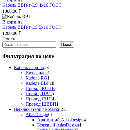
Кабель ВВГнг-LS 4х16 ГОСТ
1000,00
₽
В корзину
Кабель ВВГнг-LS 5х16 ГОСТ
1200,00
₽
Поиск
Поиск
Фильтрация по цене
31
Кабель / Провод
31
1
товар
Витая пара
1
1
товар
Кабель RG
1
товар
18
Кабель ВВГ
18
товаров
1
Провод КСПВ
1
5
товар
Провод ПВС
5
товаров
4
Провод СИП
4
товара
1
Провод ШВВП
1
товар
213
Выключатели / Розетки
213
61
товаров
AtlasDesign
61
товар
4
Алюминий AtlasDesign
4
4
товара
Бежевый AtlasDesign
4
32
товара