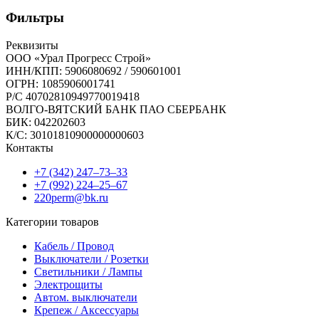
товаров
Фильтры
Реквизиты
ООО «Урал Прогресс Строй»
ИНН/КПП: 5906080692 / 590601001
ОГРН: 1085906001741
Р/C 40702810949770019418
ВОЛГО-ВЯТСКИЙ БАНК ПАО СБЕРБАНК
БИК: 042202603
К/С: 30101810900000000603
Контакты
+7 (342) 247‒73‒33
+7 (992) 224‒25‒67
220perm@bk.ru
Категории товаров
Кабель / Провод
Выключатели / Розетки
Светильники / Лампы
Электрощиты
Автом. выключатели
Крепеж / Аксессуары