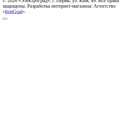
© 2026 «Электроград», г. Пермь, ул. Ким, 49. Все права
защищены. Разработка интернет-магазина: Агентство
«
IronGoal
».