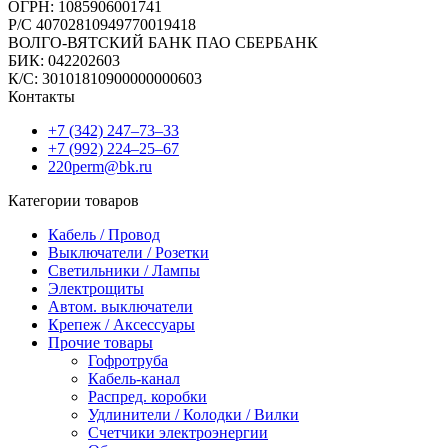
ОГРН: 1085906001741
Р/C 40702810949770019418
ВОЛГО-ВЯТСКИЙ БАНК ПАО СБЕРБАНК
БИК: 042202603
К/С: 30101810900000000603
Контакты
+7 (342) 247‒73‒33
+7 (992) 224‒25‒67
220perm@bk.ru
Категории товаров
Кабель / Провод
Выключатели / Розетки
Светильники / Лампы
Электрощиты
Автом. выключатели
Крепеж / Аксессуары
Прочие товары
Гофротруба
Кабель-канал
Распред. коробки
Удлинители / Колодки / Вилки
Счетчики электроэнергии