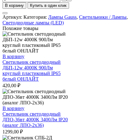
товара
В корзину
Купить в один клик
Лампа
Gauss
Артикул:
Категория:
Лампы Gauss
,
Светильники / Лампы
,
LED
Светодиодные лампы (LED)
Elementary
Похожие товары
25W
A67
E27
2700K
теплый
В корзину
Светильник светодиодный
ДБП-12w 4000К 900Лм
круглый пластиковый IP65
белый ОНЛАЙТ
420,00
₽
В корзину
Светильник светодиодный
ДПО-36вт 4000К 3400Лм IP20
(аналог ЛПО-2х36)
1299,00
₽