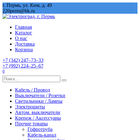
Перейти
г. Пермь, ул. Ким, д. 49
к
220perm@bk.ru
содержанию
Главная
Каталог
О нас
Доставка
Корзина
+7 (342) 247‒73‒33
+7 (992) 224‒25‒67
0
Search
for:
Кабель / Провод
Выключатели / Розетки
Светильники / Лампы
Электрощиты
Автом. выключатели
Крепеж / Аксессуары
Прочие товары
Гофротруба
Кабель-канал