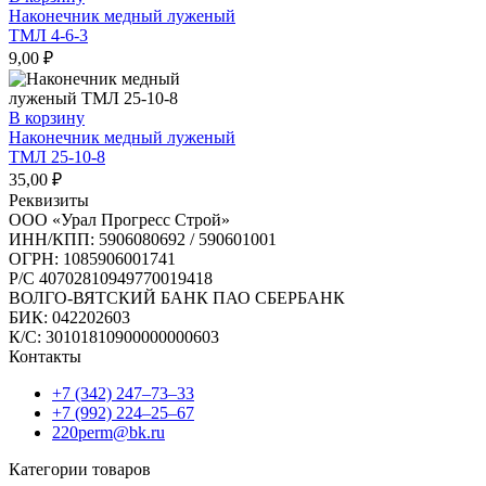
Наконечник медный луженый
ТМЛ 4-6-3
9,00
₽
В корзину
Наконечник медный луженый
ТМЛ 25-10-8
35,00
₽
Реквизиты
ООО «Урал Прогресс Строй»
ИНН/КПП: 5906080692 / 590601001
ОГРН: 1085906001741
Р/C 40702810949770019418
ВОЛГО-ВЯТСКИЙ БАНК ПАО СБЕРБАНК
БИК: 042202603
К/С: 30101810900000000603
Контакты
+7 (342) 247‒73‒33
+7 (992) 224‒25‒67
220perm@bk.ru
Категории товаров