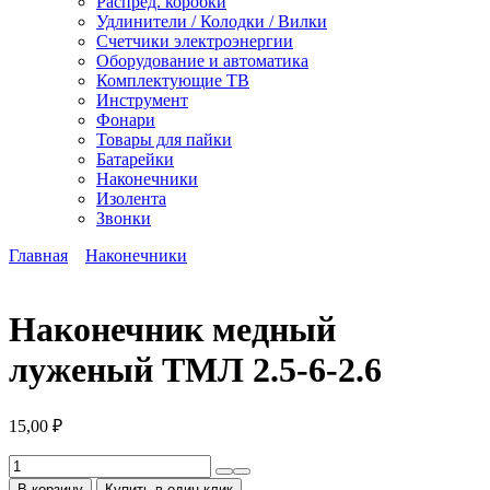
Распред. коробки
Удлинители / Колодки / Вилки
Счетчики электроэнергии
Оборудование и автоматика
Комплектующие ТВ
Инструмент
Фонари
Товары для пайки
Батарейки
Наконечники
Изолента
Звонки
Главная
Наконечники
Наконечник медный
луженый ТМЛ 2.5-6-2.6
15,00
₽
Количество
товара
В корзину
Купить в один клик