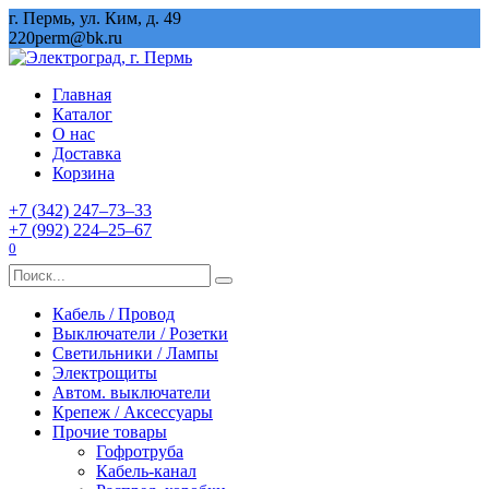
Перейти
г. Пермь, ул. Ким, д. 49
к
220perm@bk.ru
содержанию
Главная
Каталог
О нас
Доставка
Корзина
+7 (342) 247‒73‒33
+7 (992) 224‒25‒67
0
Search
for:
Кабель / Провод
Выключатели / Розетки
Светильники / Лампы
Электрощиты
Автом. выключатели
Крепеж / Аксессуары
Прочие товары
Гофротруба
Кабель-канал