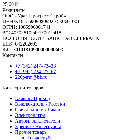
25,00
₽
Реквизиты
ООО «Урал Прогресс Строй»
ИНН/КПП: 5906080692 / 590601001
ОГРН: 1085906001741
Р/C 40702810949770019418
ВОЛГО-ВЯТСКИЙ БАНК ПАО СБЕРБАНК
БИК: 042202603
К/С: 30101810900000000603
Контакты
+7 (342) 247‒73‒33
+7 (992) 224‒25‒67
220perm@bk.ru
Категории товаров
Кабель / Провод
Выключатели / Розетки
Светильники / Лампы
Электрощиты
Автом. выключатели
Крепеж / Аксессуары
Прочие товары
Гофротруба