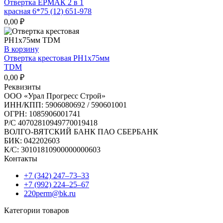
Отвертка ЕРМАК 2 в 1
красная 6*75 (12) 651-978
0,00
₽
В корзину
Отвертка крестовая РН1х75мм
TDM
0,00
₽
Реквизиты
ООО «Урал Прогресс Строй»
ИНН/КПП: 5906080692 / 590601001
ОГРН: 1085906001741
Р/C 40702810949770019418
ВОЛГО-ВЯТСКИЙ БАНК ПАО СБЕРБАНК
БИК: 042202603
К/С: 30101810900000000603
Контакты
+7 (342) 247‒73‒33
+7 (992) 224‒25‒67
220perm@bk.ru
Категории товаров