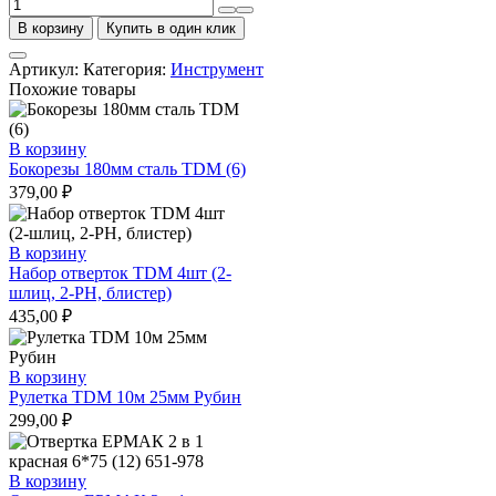
Количество
товара
В корзину
Купить в один клик
Нож
технический
Артикул:
Категория:
Инструмент
ТНУ-02
Похожие товары
18мм
усиленный
TDM
В корзину
(12)
Бокорезы 180мм сталь TDM (6)
379,00
₽
В корзину
Набор отверток TDM 4шт (2-
шлиц, 2-РН, блистер)
435,00
₽
В корзину
Рулетка TDM 10м 25мм Рубин
299,00
₽
В корзину