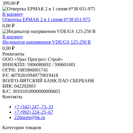
399,00
₽
В корзину
Отвертка ЕРМАК 2 в 1 синяя 6*38 651-975
0,00
₽
В корзину
Индикатор напряжения VDE/GS 125-250 В
0,00
₽
Реквизиты
ООО «Урал Прогресс Строй»
ИНН/КПП: 5906080692 / 590601001
ОГРН: 1085906001741
Р/C 40702810949770019418
ВОЛГО-ВЯТСКИЙ БАНК ПАО СБЕРБАНК
БИК: 042202603
К/С: 30101810900000000603
Контакты
+7 (342) 247‒73‒33
+7 (992) 224‒25‒67
220perm@bk.ru
Категории товаров