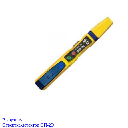
В корзину
Отвертка-детектор ОП-2Э