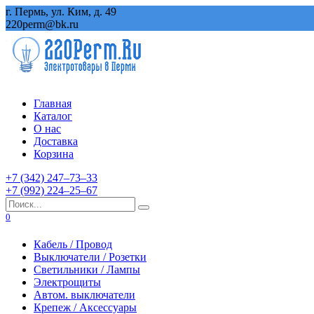
Перейти
г. Пермь, ул. Ким, д. 49
к
220perm@bk.ru
содержанию
Главная
Каталог
О нас
Доставка
Корзина
+7 (342) 247‒73‒33
+7 (992) 224‒25‒67
Search
for:
0
Кабель / Провод
Выключатели / Розетки
Светильники / Лампы
Электрощиты
Автом. выключатели
Крепеж / Аксессуары