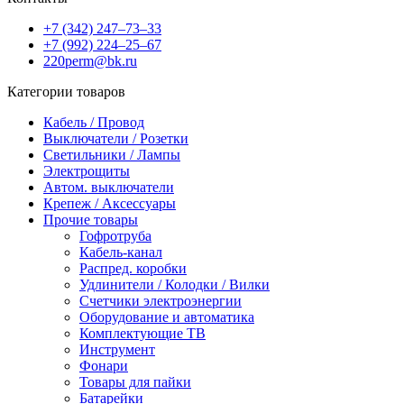
+7 (342) 247‒73‒33
+7 (992) 224‒25‒67
220perm@bk.ru
Категории товаров
Кабель / Провод
Выключатели / Розетки
Светильники / Лампы
Электрощиты
Автом. выключатели
Крепеж / Аксессуары
Прочие товары
Гофротруба
Кабель-канал
Распред. коробки
Удлинители / Колодки / Вилки
Счетчики электроэнергии
Оборудование и автоматика
Комплектующие ТВ
Инструмент
Фонари
Товары для пайки
Батарейки