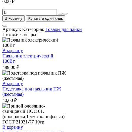
0,00
₽
Количество
товара
В корзину
Купить в один клик
Припой
оловянно-
Артикул:
Категория:
Товары для пайки
свинцовый,
Похожие товары
с
канифолью
ПОС
В корзину
61,
Паяльник электрический
12гр
100Вт
489,00
₽
В корзину
Подставка под паяльник ПЖ
(жестяная)
40,00
₽
В корзину