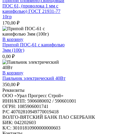
Припой оловянно-свинцовый
ПОС 61, (проволока 1 мм с
канифолью) ГОСТ 21931-77
10гр
170,00
₽
В корзину
Припой ПОС-61 с канифолью
3мм (100г)
0,00
₽
В корзину
Паяльник электрический 40Вт
350,00
₽
Реквизиты
ООО «Урал Прогресс Строй»
ИНН/КПП: 5906080692 / 590601001
ОГРН: 1085906001741
Р/C 40702810949770019418
ВОЛГО-ВЯТСКИЙ БАНК ПАО СБЕРБАНК
БИК: 042202603
К/С: 30101810900000000603
Контакты