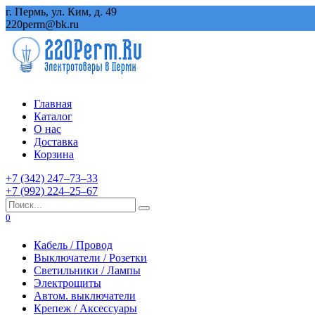
Перейти
г. Пермь, ул. Ким, д. 49
к
220perm@bk.ru
содержанию
Главная
Каталог
О нас
Доставка
Корзина
+7 (342) 247‒73‒33
+7 (992) 224‒25‒67
Search
for:
0
Кабель / Провод
Выключатели / Розетки
Светильники / Лампы
Электрощиты
Автом. выключатели
Крепеж / Аксессуары