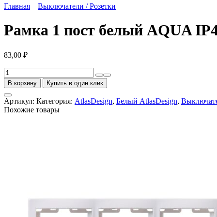
Главная
Выключатели / Розетки
Рамка 1 пост белый AQUA IP44
83,00
₽
Количество
товара
В корзину
Купить в один клик
Рамка
1
Артикул:
Категория:
AtlasDesign
,
Белый AtlasDesign
,
Выключате
пост
Похожие товары
белый
AQUA
IP44
AtlasDesign