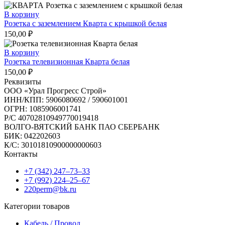
В корзину
Розетка с заземлением Кварта с крышкой белая
150,00
₽
В корзину
Розетка телевизионная Кварта белая
150,00
₽
Реквизиты
ООО «Урал Прогресс Строй»
ИНН/КПП: 5906080692 / 590601001
ОГРН: 1085906001741
Р/C 40702810949770019418
ВОЛГО-ВЯТСКИЙ БАНК ПАО СБЕРБАНК
БИК: 042202603
К/С: 30101810900000000603
Контакты
+7 (342) 247‒73‒33
+7 (992) 224‒25‒67
220perm@bk.ru
Категории товаров
Кабель / Провод