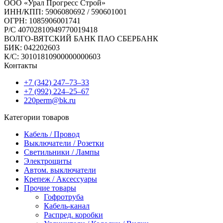
ООО «Урал Прогресс Строй»
ИНН/КПП: 5906080692 / 590601001
ОГРН: 1085906001741
Р/C 40702810949770019418
ВОЛГО-ВЯТСКИЙ БАНК ПАО СБЕРБАНК
БИК: 042202603
К/С: 30101810900000000603
Контакты
+7 (342) 247‒73‒33
+7 (992) 224‒25‒67
220perm@bk.ru
Категории товаров
Кабель / Провод
Выключатели / Розетки
Светильники / Лампы
Электрощиты
Автом. выключатели
Крепеж / Аксессуары
Прочие товары
Гофротруба
Кабель-канал
Распред. коробки