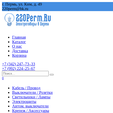
Перейти
г. Пермь, ул. Ким, д. 49
к
220perm@bk.ru
содержанию
Главная
Каталог
О нас
Доставка
Корзина
+7 (342) 247‒73‒33
+7 (992) 224‒25‒67
Search
for:
0
Кабель / Провод
Выключатели / Розетки
Светильники / Лампы
Электрощиты
Автом. выключатели
Крепеж / Аксессуары