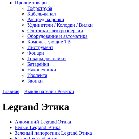
Прочие товары
Гофротруба
Кабель-канал
Распред. коробки
Удлинители / Колодки / Вилки
Счетчики электроэнергии
Оборудование и автоматика
Комплектующие ТВ
Инструмент
Фонари
Товары для пайки
Батарейки
Наконечники
Изолента
Звонки
Главная
Выключатели / Розетки
Legrand Этика
Алюминий Legrand Этика
Белый Legrand Этика
Зеленый папоротник Legrand Этика
Какао Legrand Этика