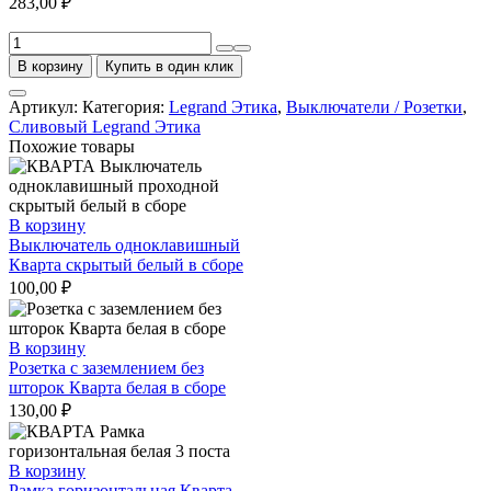
283,00
₽
Количество
товара
В корзину
Купить в один клик
Рамка
3
Артикул:
Категория:
Legrand Этика
,
Выключатели / Розетки
,
поста
Сливовый Legrand Этика
Legrand
Похожие товары
Etika
сливовая
В корзину
Выключатель одноклавишный
Кварта скрытый белый в сборе
100,00
₽
В корзину
Розетка с заземлением без
шторок Кварта белая в сборе
130,00
₽
В корзину
Рамка горизонтальная Кварта