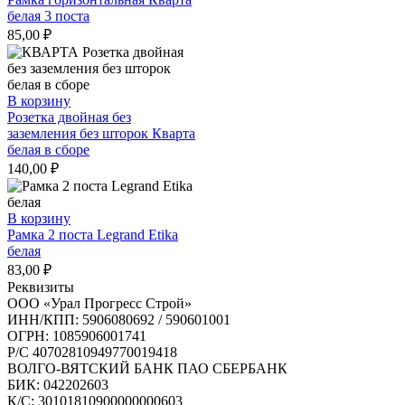
белая 3 поста
85,00
₽
В корзину
Розетка двойная без
заземления без шторок Кварта
белая в сборе
140,00
₽
В корзину
Рамка 2 поста Legrand Etika
белая
83,00
₽
Реквизиты
ООО «Урал Прогресс Строй»
ИНН/КПП: 5906080692 / 590601001
ОГРН: 1085906001741
Р/C 40702810949770019418
ВОЛГО-ВЯТСКИЙ БАНК ПАО СБЕРБАНК
БИК: 042202603
К/С: 30101810900000000603