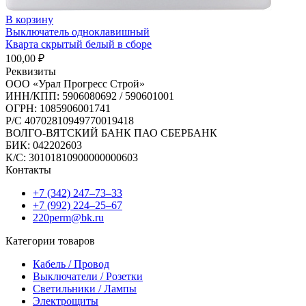
В корзину
Выключатель одноклавишный
Кварта скрытый белый в сборе
100,00
₽
Реквизиты
ООО «Урал Прогресс Строй»
ИНН/КПП: 5906080692 / 590601001
ОГРН: 1085906001741
Р/C 40702810949770019418
ВОЛГО-ВЯТСКИЙ БАНК ПАО СБЕРБАНК
БИК: 042202603
К/С: 30101810900000000603
Контакты
+7 (342) 247‒73‒33
+7 (992) 224‒25‒67
220perm@bk.ru
Категории товаров
Кабель / Провод
Выключатели / Розетки
Светильники / Лампы
Электрощиты