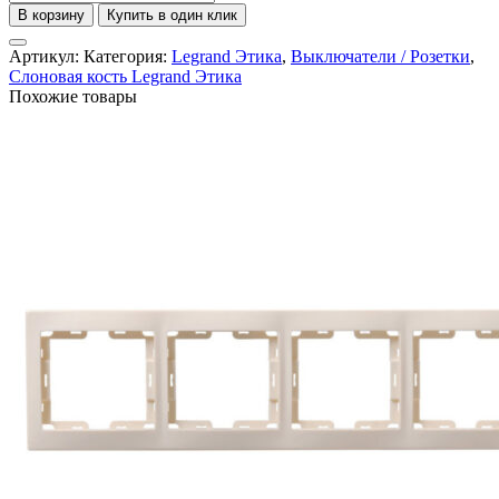
товара
В корзину
Купить в один клик
Рамка
3
Артикул:
Категория:
Legrand Этика
,
Выключатели / Розетки
,
поста
Слоновая кость Legrand Этика
Legrand
Похожие товары
Etika
слоновая
кость