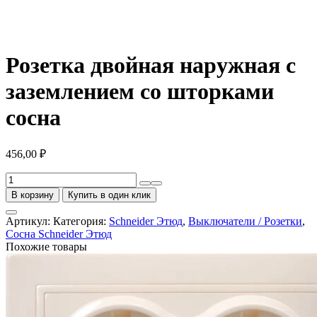
Розетка двойная наружная с
заземлением со шторками
сосна
456,00
₽
Количество
товара
В корзину
Купить в один клик
Розетка
двойная
Артикул:
Категория:
Schneider Этюд
,
Выключатели / Розетки
,
наружная
Сосна Schneider Этюд
с
Похожие товары
заземлением
со
шторками
сосна