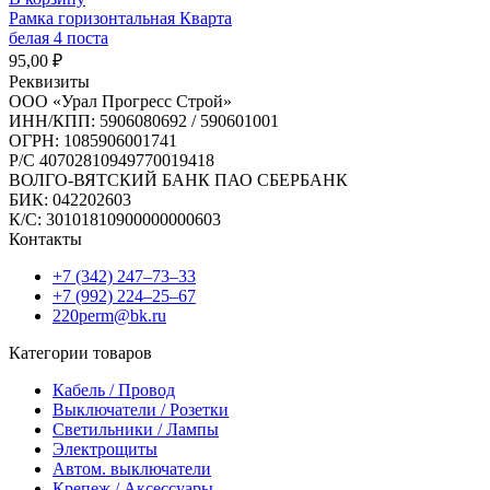
Рамка горизонтальная Кварта
белая 4 поста
95,00
₽
Реквизиты
ООО «Урал Прогресс Строй»
ИНН/КПП: 5906080692 / 590601001
ОГРН: 1085906001741
Р/C 40702810949770019418
ВОЛГО-ВЯТСКИЙ БАНК ПАО СБЕРБАНК
БИК: 042202603
К/С: 30101810900000000603
Контакты
+7 (342) 247‒73‒33
+7 (992) 224‒25‒67
220perm@bk.ru
Категории товаров
Кабель / Провод
Выключатели / Розетки
Светильники / Лампы
Электрощиты
Автом. выключатели
Крепеж / Аксессуары