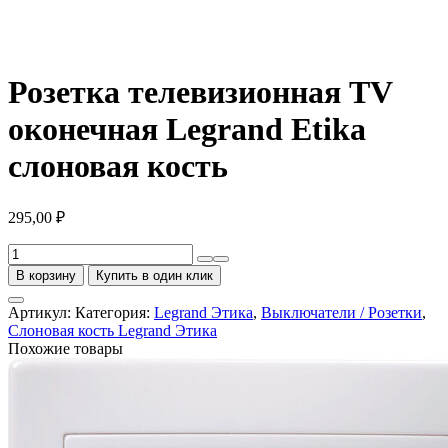
Розетка телевизионная TV
оконечная Legrand Etika
слоновая кость
295,00
₽
Количество
товара
В корзину
Купить в один клик
Розетка
телевизионная
Артикул:
Категория:
Legrand Этика
,
Выключатели / Розетки
,
TV
Слоновая кость Legrand Этика
оконечная
Похожие товары
Legrand
Etika
слоновая
кость