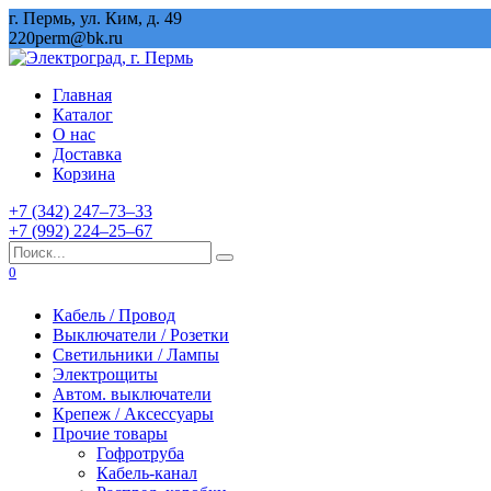
Перейти
г. Пермь, ул. Ким, д. 49
к
220perm@bk.ru
содержанию
Главная
Каталог
О нас
Доставка
Корзина
+7 (342) 247‒73‒33
+7 (992) 224‒25‒67
Search
for:
0
Кабель / Провод
Выключатели / Розетки
Светильники / Лампы
Электрощиты
Автом. выключатели
Крепеж / Аксессуары
Прочие товары
Гофротруба
Кабель-канал