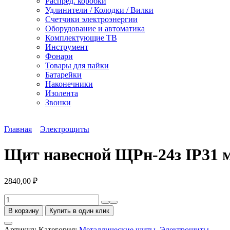
Распред. коробки
Удлинители / Колодки / Вилки
Счетчики электроэнергии
Оборудование и автоматика
Комплектующие ТВ
Инструмент
Фонари
Товары для пайки
Батарейки
Наконечники
Изолента
Звонки
Главная
Электрощиты
Щит навесной ЩРн-24з IP31 
2840,00
₽
Количество
товара
В корзину
Купить в один клик
Щит
навесной
Артикул:
Категория:
Металлические щиты
,
Электрощиты