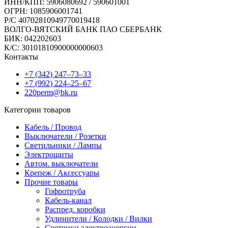
ИНН/КПП: 5906080692 / 590601001
ОГРН: 1085906001741
Р/C 40702810949770019418
ВОЛГО-ВЯТСКИЙ БАНК ПАО СБЕРБАНК
БИК: 042202603
К/С: 30101810900000000603
Контакты
+7 (342) 247‒73‒33
+7 (992) 224‒25‒67
220perm@bk.ru
Категории товаров
Кабель / Провод
Выключатели / Розетки
Светильники / Лампы
Электрощиты
Автом. выключатели
Крепеж / Аксессуары
Прочие товары
Гофротруба
Кабель-канал
Распред. коробки
Удлинители / Колодки / Вилки
Счетчики электроэнергии