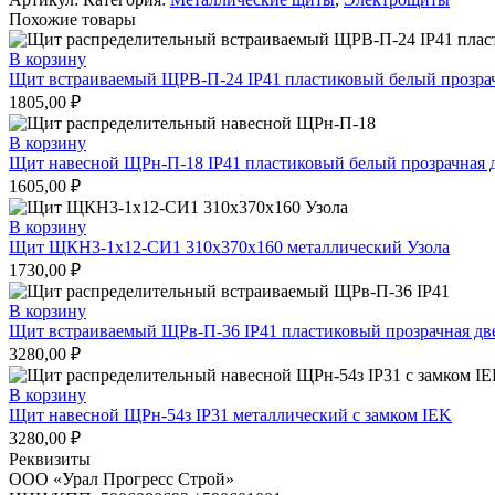
ЩРн-24з
Похожие товары
IP31
металлический
В корзину
с
Щит встраиваемый ЩРВ-П-24 IP41 пластиковый белый прозрач
замком
1805,00
₽
IEK
В корзину
Щит навесной ЩРн-П-18 IP41 пластиковый белый прозрачная 
1605,00
₽
В корзину
Щит ЩКН3-1х12-СИ1 310х370х160 металлический Узола
1730,00
₽
В корзину
Щит встраиваемый ЩРв-П-36 IP41 пластиковый прозрачная дв
3280,00
₽
В корзину
Щит навесной ЩРн-54з IP31 металлический с замком IEK
3280,00
₽
Реквизиты
ООО «Урал Прогресс Строй»