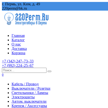
Перейти
г. Пермь, ул. Ким, д. 49
к
220perm@bk.ru
содержанию
Главная
Каталог
О нас
Доставка
Корзина
+7 (342) 247‒73‒33
+7 (992) 224‒25‒67
Search
for:
0
Кабель / Провод
Выключатели / Розетки
Светильники / Лампы
Электрощиты
Автом. выключатели
Крепеж / Аксессуары