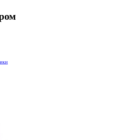
ром
ники