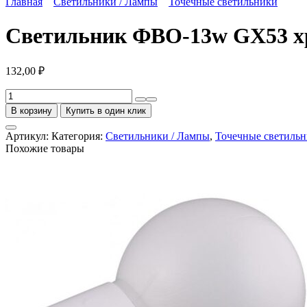
Главная
Светильники / Лампы
Точечные светильники
Светильник ФВО-13w GX53 х
132,00
₽
Количество
товара
В корзину
Купить в один клик
Светильник
ФВО-13w
Артикул:
Категория:
Светильники / Лампы
,
Точечные светиль
GX53
Похожие товары
хром