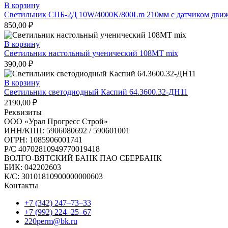
В корзину
Светильник СПБ-2Д 10W/4000K/800Lm 210мм с датчиком дви
850,00
₽
В корзину
Светильник настольный ученический 108МТ mix
390,00
₽
В корзину
Светильник светодиодный Каспий 64.3600.32-ДН11
2190,00
₽
Реквизиты
ООО «Урал Прогресс Строй»
ИНН/КПП: 5906080692 / 590601001
ОГРН: 1085906001741
Р/C 40702810949770019418
ВОЛГО-ВЯТСКИЙ БАНК ПАО СБЕРБАНК
БИК: 042202603
К/С: 30101810900000000603
Контакты
+7 (342) 247‒73‒33
+7 (992) 224‒25‒67
220perm@bk.ru