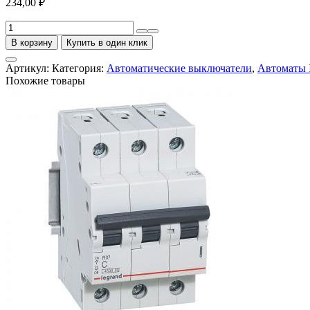
234,00
₽
Количество
товара
В корзину
Купить в один клик
Выключатель
автоматический
Артикул:
Категория:
Автоматические выключатели
,
Автоматы 
однополюсный
Похожие товары
6А
С
ВА47-
29
4.5кА
IEK