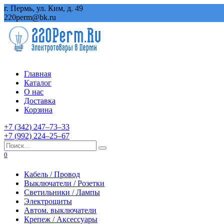
Перейти
г. Пермь, ул. Ким, д. 49
к
220perm@bk.ru
содержанию
Главная
Каталог
О нас
Доставка
Корзина
+7 (342) 247‒73‒33
+7 (992) 224‒25‒67
Search
for:
0
Кабель / Провод
Выключатели / Розетки
Светильники / Лампы
Электрощиты
Автом. выключатели
Крепеж / Аксессуары