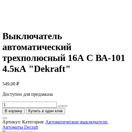
Выключатель
автоматический
трехполюсный 16А С ВА-101
4.5кА "Dekraft"
549,00
₽
Доступно для предзаказа
Количество
товара
В корзину
Купить в один клик
Выключатель
автоматический
Артикул:
Категория:
Автоматические выключатели
,
трехполюсный
Автоматы Decraft
16А