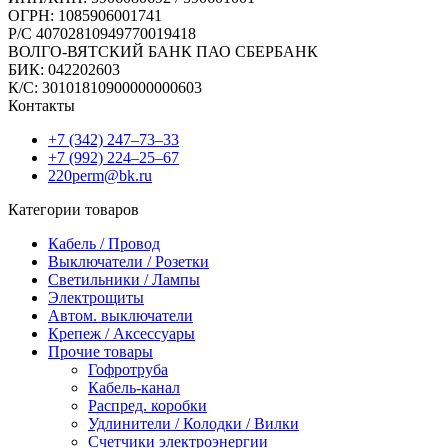
ОГРН: 1085906001741
Р/C 40702810949770019418
ВОЛГО-ВЯТСКИЙ БАНК ПАО СБЕРБАНК
БИК: 042202603
К/С: 30101810900000000603
Контакты
+7 (342) 247‒73‒33
+7 (992) 224‒25‒67
220perm@bk.ru
Категории товаров
Кабель / Провод
Выключатели / Розетки
Светильники / Лампы
Электрощиты
Автом. выключатели
Крепеж / Аксессуары
Прочие товары
Гофротруба
Кабель-канал
Распред. коробки
Удлинители / Колодки / Вилки
Счетчики электроэнергии