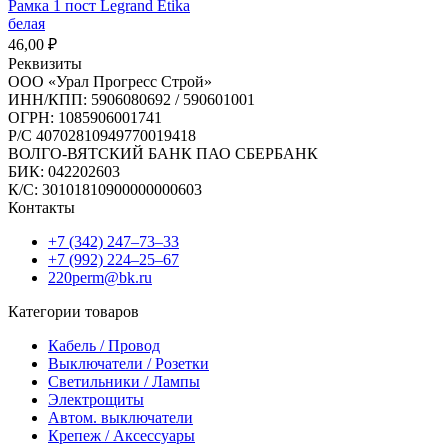
Рамка 1 пост Legrand Etika
белая
46,00
₽
Реквизиты
ООО «Урал Прогресс Строй»
ИНН/КПП: 5906080692 / 590601001
ОГРН: 1085906001741
Р/C 40702810949770019418
ВОЛГО-ВЯТСКИЙ БАНК ПАО СБЕРБАНК
БИК: 042202603
К/С: 30101810900000000603
Контакты
+7 (342) 247‒73‒33
+7 (992) 224‒25‒67
220perm@bk.ru
Категории товаров
Кабель / Провод
Выключатели / Розетки
Светильники / Лампы
Электрощиты
Автом. выключатели
Крепеж / Аксессуары