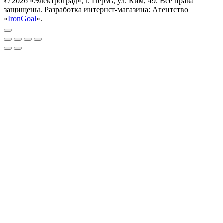
© 2026 «Электроград», г. Пермь, ул. Ким, 49. Все права
защищены. Разработка интернет-магазина: Агентство
«
IronGoal
».