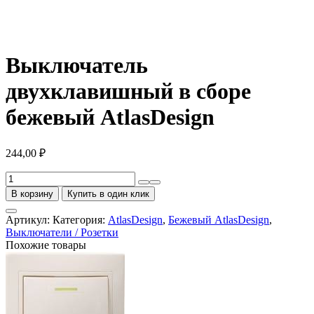
Выключатель
двухклавишный в сборе
бежевый AtlasDesign
244,00
₽
Количество
товара
В корзину
Купить в один клик
Выключатель
двухклавишный
Артикул:
Категория:
AtlasDesign
,
Бежевый AtlasDesign
,
в
Выключатели / Розетки
сборе
Похожие товары
бежевый
AtlasDesign