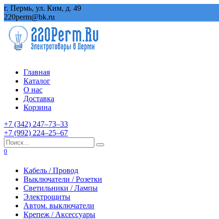
Перейти
г. Пермь, ул. Ким, д. 49
к
220perm@bk.ru
содержанию
Главная
Каталог
О нас
Доставка
Корзина
+7 (342) 247‒73‒33
+7 (992) 224‒25‒67
Search
for:
0
Кабель / Провод
Выключатели / Розетки
Светильники / Лампы
Электрощиты
Автом. выключатели
Крепеж / Аксессуары