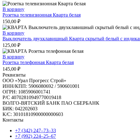
В корзину
Розетка телевизионная Кварта белая
150,00
₽
В корзину
Выключатель двухклавишный Кварта скрытый белый с индика
125,00
₽
В корзину
Розетка телефонная Кварта белая
145,00
₽
Реквизиты
ООО «Урал Прогресс Строй»
ИНН/КПП: 5906080692 / 590601001
ОГРН: 1085906001741
Р/C 40702810949770019418
ВОЛГО-ВЯТСКИЙ БАНК ПАО СБЕРБАНК
БИК: 042202603
К/С: 30101810900000000603
Контакты
+7 (342) 247‒73‒33
+7 (992) 224‒25‒67