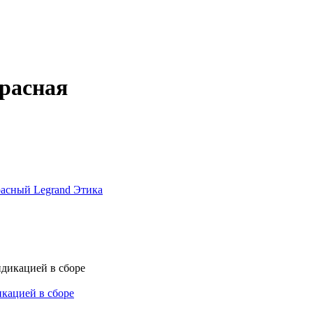
красная
асный Legrand Этика
кацией в сборе