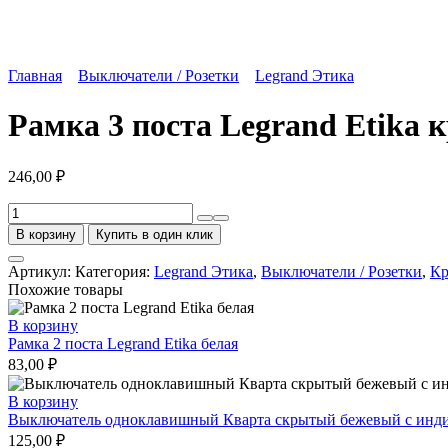
Главная
Выключатели / Розетки
Legrand Этика
Рамка 3 поста Legrand Etika 
246,00
₽
Количество
товара
В корзину
Купить в один клик
Рамка
3
Артикул:
Категория:
Legrand Этика
,
Выключатели / Розетки
,
Кр
поста
Похожие товары
Legrand
Etika
В корзину
красная
Рамка 2 поста Legrand Etika белая
83,00
₽
В корзину
Выключатель одноклавишный Кварта скрытый бежевый с инди
125,00
₽