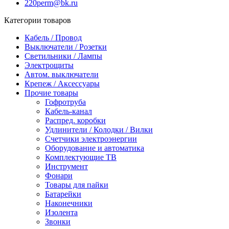
220perm@bk.ru
Категории товаров
Кабель / Провод
Выключатели / Розетки
Светильники / Лампы
Электрощиты
Автом. выключатели
Крепеж / Аксессуары
Прочие товары
Гофротруба
Кабель-канал
Распред. коробки
Удлинители / Колодки / Вилки
Счетчики электроэнергии
Оборудование и автоматика
Комплектующие ТВ
Инструмент
Фонари
Товары для пайки
Батарейки
Наконечники
Изолента
Звонки