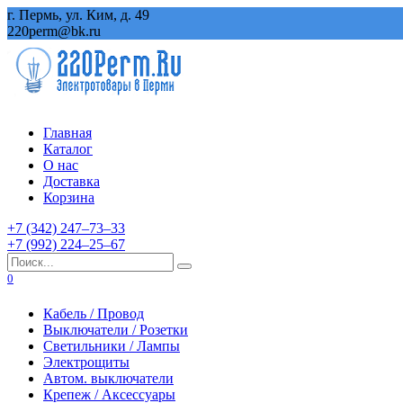
Перейти
г. Пермь, ул. Ким, д. 49
к
220perm@bk.ru
содержанию
Главная
Каталог
О нас
Доставка
Корзина
+7 (342) 247‒73‒33
+7 (992) 224‒25‒67
Search
for:
0
Кабель / Провод
Выключатели / Розетки
Светильники / Лампы
Электрощиты
Автом. выключатели
Крепеж / Аксессуары