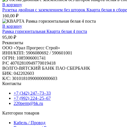
В корзину
Розетка двойная с заземлением без шторок Кварта белая в сборе
160,00
₽
В корзину
Рамка горизонтальная Кварта белая 4 поста
95,00
₽
Реквизиты
ООО «Урал Прогресс Строй»
ИНН/КПП: 5906080692 / 590601001
ОГРН: 1085906001741
Р/C 40702810949770019418
ВОЛГО-ВЯТСКИЙ БАНК ПАО СБЕРБАНК
БИК: 042202603
К/С: 30101810900000000603
Контакты
+7 (342) 247‒73‒33
+7 (992) 224‒25‒67
220perm@bk.ru
Категории товаров
Кабель / Провод