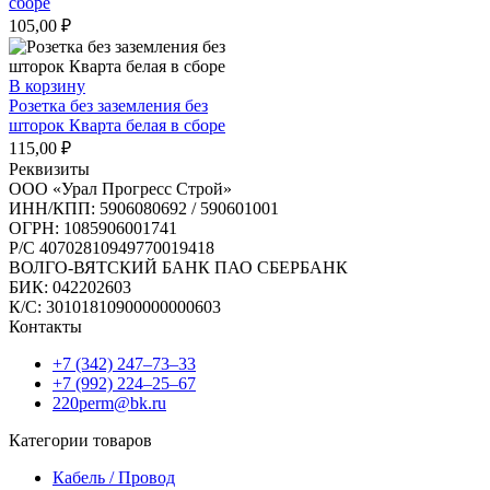
сборе
105,00
₽
В корзину
Розетка без заземления без
шторок Кварта белая в сборе
115,00
₽
Реквизиты
ООО «Урал Прогресс Строй»
ИНН/КПП: 5906080692 / 590601001
ОГРН: 1085906001741
Р/C 40702810949770019418
ВОЛГО-ВЯТСКИЙ БАНК ПАО СБЕРБАНК
БИК: 042202603
К/С: 30101810900000000603
Контакты
+7 (342) 247‒73‒33
+7 (992) 224‒25‒67
220perm@bk.ru
Категории товаров
Кабель / Провод