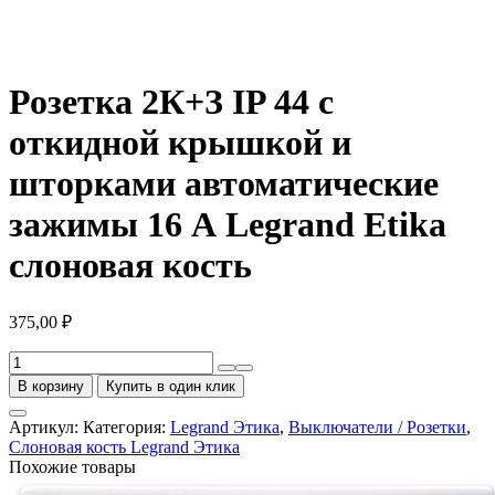
Розетка 2К+З IP 44 с
откидной крышкой и
шторками автоматические
зажимы 16 А Legrand Etika
слоновая кость
375,00
₽
Количество
товара
В корзину
Купить в один клик
Розетка
2К+З
Артикул:
Категория:
Legrand Этика
,
Выключатели / Розетки
,
IP
Слоновая кость Legrand Этика
44
Похожие товары
с