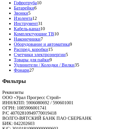
10
товара
Гофротруба
10
6
товаров
Батарейки
6
5
товаров
Звонки
5
товаров
12
Изолента
12
товаров
31
Инструмент
31
товар
10
Кабель-канал
10
товаров
10
Комплектующие ТВ
10
7
товаров
Наконечники
7
товаров
9
Оборудование и автоматика
9
15
товаров
Распред. коробки
15
товаров
5
Счетчики электроэнергии
5
9
товаров
Товары для пайки
9
товаров
35
Удлинители / Колодки / Вилки
35
27
товаров
Фонари
27
товаров
Фильтры
Реквизиты
ООО «Урал Прогресс Строй»
ИНН/КПП: 5906080692 / 590601001
ОГРН: 1085906001741
Р/C 40702810949770019418
ВОЛГО-ВЯТСКИЙ БАНК ПАО СБЕРБАНК
БИК: 042202603
К/С: 30101810900000000603