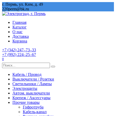
Перейти
г. Пермь, ул. Ким, д. 49
к
220perm@bk.ru
содержанию
Главная
Каталог
О нас
Доставка
Корзина
+7 (342) 247‒73‒33
+7 (992) 224‒25‒67
0
Search
for:
Кабель / Провод
Выключатели / Розетки
Светильники / Лампы
Электрощиты
Автом. выключатели
Крепеж / Аксессуары
Прочие товары
Гофротруба
Кабель-канал