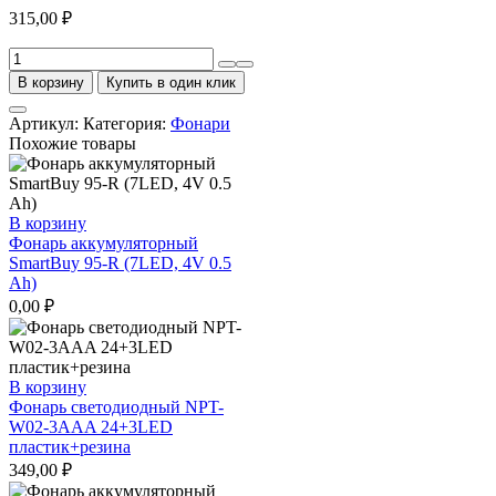
315,00
₽
Количество
товара
В корзину
Купить в один клик
Фонарь
аккумуляторный
Артикул:
Категория:
Фонари
налобный
Похожие товары
SmartBuy
25-
B
(1W+8LED,
В корзину
4V
Фонарь аккумуляторный
0.5
SmartBuy 95-R (7LED, 4V 0.5
Ah)
Ah)
0,00
₽
В корзину
Фонарь светодиодный NPT-
W02-3AAA 24+3LED
пластик+резина
349,00
₽