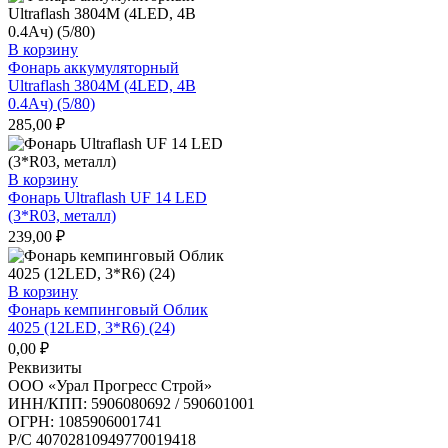
В корзину
Фонарь аккумуляторный
Ultraflash 3804М (4LED, 4В
0.4Ач) (5/80)
285,00
₽
В корзину
Фонарь Ultraflash UF 14 LED
(3*R03, металл)
239,00
₽
В корзину
Фонарь кемпинговый Облик
4025 (12LED, 3*R6) (24)
0,00
₽
Реквизиты
ООО «Урал Прогресс Строй»
ИНН/КПП: 5906080692 / 590601001
ОГРН: 1085906001741
Р/C 40702810949770019418